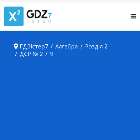
ГДЗІстер7
Алгебра
Розділ 2
ДСР № 2
9