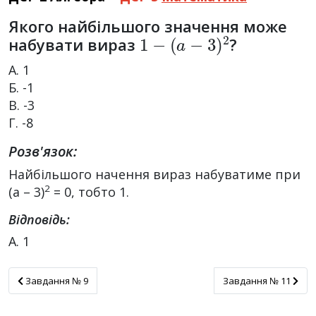
Якого найбільшого значення може
1
−
(
a
−
3
)
2
набувати вираз
?
А. 1
Б. -1
В. -3
Г. -8
Розв'язок:
Найбільшого начення вираз набуватиме при
2
(a – 3)
= 0, тобто 1.
Відповідь:
А. 1
Завдання № 9
Завдання № 11
Завдання № 9
Завдання № 11