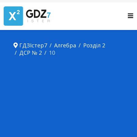
ГДЗІстер7
Алгебра
Розділ 2
ДСР № 2
10