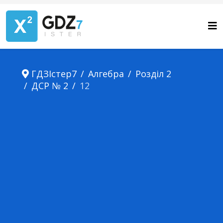
ГДЗІстер7
Алгебра
Розділ 2
ДСР № 2
12