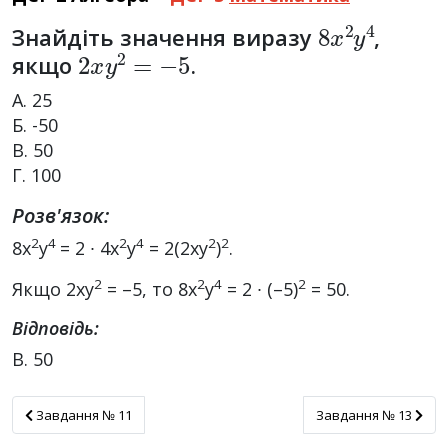
8
x
2
y
4
Знайдіть значення виразу
,
2
x
y
2
=
−
5
якщо
.
А. 25
Б. -50
В. 50
Г. 100
Розв'язок:
2
4
2
4
2
2
8х
у
= 2 ∙ 4х
у
= 2(2ху
)
.
2
2
4
2
Якщо 2ху
= –5, то 8х
у
= 2 ∙ (–5)
= 50.
Відповідь:
В. 50
Завдання № 11
Завдання № 13
Завдання № 11
Завдання № 13