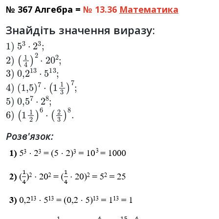
№ 367 Алгебра =
№ 13.36
Математика
Знайдіть значення виразу:
1
)
5
3
⋅
2
3
;
2
)
(
1
4
)
2
⋅
20
2
;
3
)
0
,
2
13
⋅
5
13
;
4
)
(
1
,
5
)
7
⋅
(
1
1
3
)
7
;
5
)
0
,
5
7
⋅
2
8
;
6
)
(
1
1
2
)
6
⋅
(
2
3
)
8
.
Розв'язок: