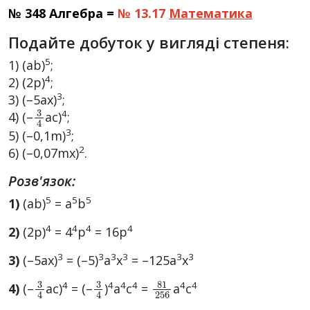
№ 348 Алгебра =
№ 13.17
Математика
Подайте добуток у вигляді степеня:
5
1) (ab)
;
4
2) (2p)
;
3
3) (–5ax)
;
3
4
4
4) (–
ac)
;
3
5) (–0,1m)
;
2
6) (–0,07mx)
.
Розв'язок:
5
5
5
1)
(ab)
= a
b
4
4
4
4
2)
(2p)
= 4
p
= 16p
3
3
3
3
3
3
3)
(–5ax)
= (–5)
a
x
= –125a
x
3
4
3
4
81
256
4
4
4
4
4
4
4)
(–
ac)
= (–
)
a
c
=
a
c