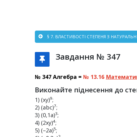
§ 7. ВЛАСТИВОСТІ СТЕПЕНЯ З НАТУРАЛЬ
Завдання № 347
№ 347 Алгебра =
№ 13.16
Математи
Виконайте піднесення до сте
9
1) (xy)
;
7
2) (abc)
;
3
3) (0,1а)
;
4
4) (2xy)
;
5
5) (–2а)
;
2