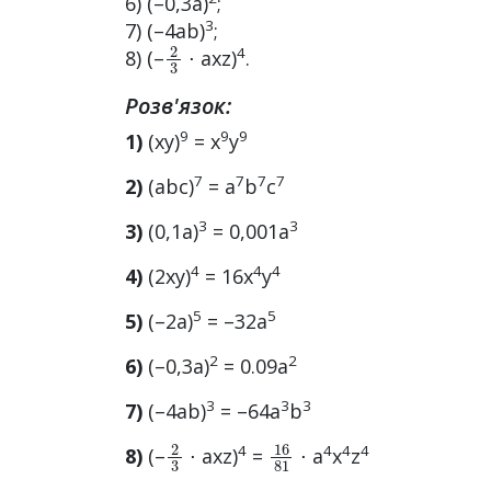
6) (–0,3а)
;
3
7) (–4ab)
;
2
3
4
8) (–
⋅ axz)
.
Розв'язок:
9
9
9
1)
(xy)
= x
y
7
7
7
7
2)
(abc)
= a
b
c
3
3
3)
(0,1а)
= 0,001a
4
4
4
4)
(2xy)
= 16x
y
5
5
5)
(–2а)
= –32a
2
2
6)
(–0,3а)
= 0.09a
3
3
3
7)
(–4ab)
= –64a
b
2
3
16
81
4
4
4
4
8)
(–
⋅ axz)
=
⋅ a
x
z