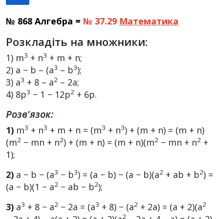
№ 868 Алгебра =
№ 37.29
Математика
Розкладіть на множники:
3
3
1) m
+ n
+ m + n;
3
3
2) a − b – (a
– b
);
3
2
3) a
+ 8 – a
– 2a;
3
2
4) 8p
− 1 − 12p
+ 6p.
Розв'язок:
3
3
3
3
1)
m
+ n
+ m + n = (m
+ n
) + (m + n) = (m + n)
2
2
2
2
(m
− mn + n
) + (m + n) = (m + n)(m
− mn + n
+
1);
3
3
2
2
2)
a − b − (a
− b
) = (a − b) − (a − b)(a
+ ab + b
) =
2
2
(a − b)(1 − a
− ab − b
);
3
2
3
2
2
3)
a
+ 8 − a
− 2a = (a
+ 8) − (a
+ 2a) = (a + 2)(a
2