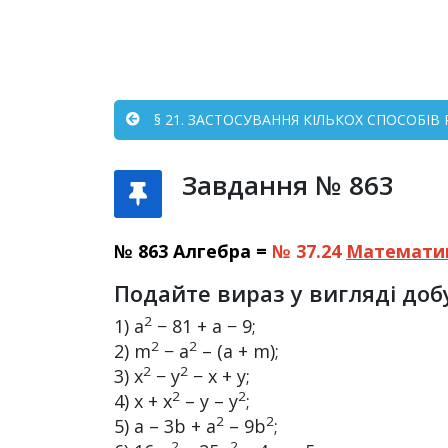
§ 21. ЗАСТОСУВАННЯ КІЛЬКОХ СПОСОБІВ
Завдання № 863
№ 863 Алгебра =
№ 37.24
Математи
Подайте вираз у вигляді доб
2
1) a
− 81 + a − 9;
2
2
2) m
− a
– (a + m);
2
2
3) x
− y
− x + y;
2
2
4) x + x
– y – y
;
2
2
5) a – 3b + a
– 9b
;
2
2