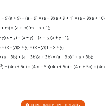
 − 9)(a + 9) + (a − 9) = (a − 9)(a + 9 + 1) = (a – 9)(a + 10);
 + m) = (a + m)(m − a + 1);
 − y)(x + y) – (x − y) = (x – y)(x + y –1);
) + (x − y)(x + y) = (x – y)(1 + x + y);
= (a − 3b) + (a − 3b)(a + 3b) = (a − 3b)(1+ a + 3b);
2
n
) − (4m + 5n) = (4m – 5n)(4m + 5n) – (4m + 5n) = (4m
ПОВІДОМИТИ ПРО ПОМИЛКУ