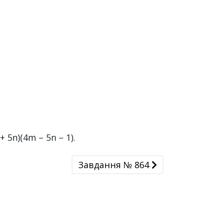
 + 5n)(4m – 5n – 1).
Завдання № 864
Завдання № 864