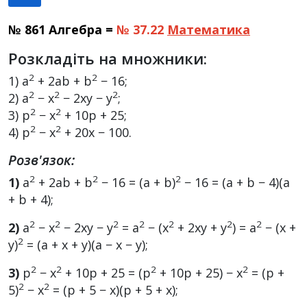
№ 861 Алгебра =
№ 37.22
Математика
Розкладіть на множники:
2
2
1) a
+ 2ab + b
− 16;
2
2
2
2) a
− x
− 2xy − y
;
2
2
3) p
− x
+ 10p + 25;
2
2
4) p
− x
+ 20x − 100.
Розв'язок:
2
2
2
1)
a
+ 2ab + b
− 16 = (a + b)
− 16 = (a + b − 4)(a
+ b + 4);
2
2
2
2
2
2
2
2)
a
− x
− 2xy − y
= a
− (x
+ 2xy + y
) = a
− (x +
2
y)
= (a + x + y)(a − x − y);
2
2
2
2
3)
p
− x
+ 10p + 25 = (p
+ 10p + 25) − x
= (p +
2
2
5)
− x
= (p + 5 − x)(p + 5 + x);