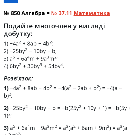
№ 850 Алгебра =
№ 37.11
Математика
Подайте многочлен у вигляді
добутку:
2
2
1) −4a
+ 8ab − 4b
;
2
2) −25by
− 10by − b;
5
4
3
2
3) a
+ 6a
m + 9a
m
;
2
3
4
4) 6by
+ 36by
+ 54by
.
Розв'язок:
2
2
2
2
1)
−4a
+ 8ab − 4b
= −4(a
− 2ab + b
) = −4(a −
2
b)
;
2
2
2)
−25by
− 10by − b = −b(25y
+ 10y + 1) = −b(5y +
2
1)
;
5
4
3
2
3
2
2
3
3)
a
+ 6a
m + 9a
m
= a
(a
+ 6am + 9m
) = a
(a
2