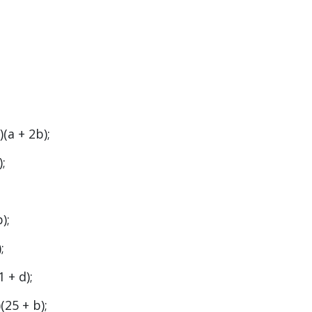
)(a + 2b);
);
;
b);
;
1 + d);
)(25 + b);