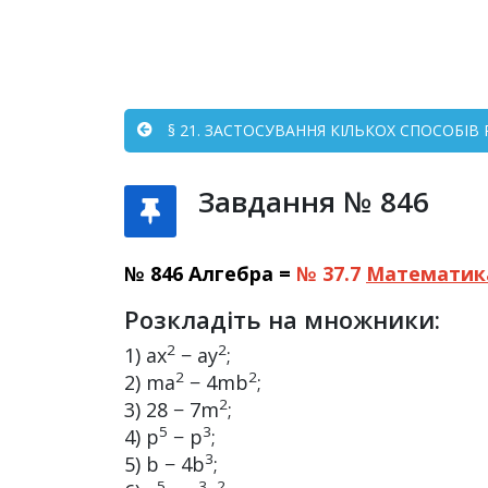
§ 21. ЗАСТОСУВАННЯ КІЛЬКОХ СПОСОБІВ
Завдання № 846
№ 846 Алгебра =
№ 37.7
Математик
Розкладіть на множники:
2
2
1) ax
− ay
;
2
2
2) ma
− 4mb
;
2
3) 28 − 7m
;
5
3
4) p
− p
;
3
5) b − 4b
;
5
3
2