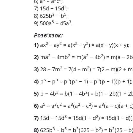
6) a
– a
c
;
3
7) 15d − 15d
;
3
5
8) 625b
− b
;
5
3
9) 500a
− 45a
.
Розв'язок:
2
2
2
2
1)
ax
− ay
= a(x
− y
) = a(x − y)(x + y);
2
2
2
2
2)
ma
− 4mb
= m(a
− 4b
) = m(a − 2b
2
2
3)
28 − 7m
= 7(4 − m
) = 7(2 − m)(2 + m
5
3
3
2
3
4)
p
− p
= p
(p
− 1) = p
(p − 1)(p + 1)
3
2
5)
b − 4b
= b(1 – 4b
) = b(1 – 2b)(1 + 2
5
3
2
3
2
2
3
6)
a
– a
c
= a
(a
– c
) = a
(a – c)(a + c)
3
2
7)
15d − 15d
= 15d(1 − d
) = 15d(1 − d)(
3
5
3
2
3
8)
625b
− b
= b
(625 − b
) = b
(25 − b