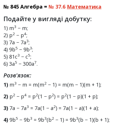
№ 845 Алгебра =
№ 37.6
Математика
Подайте у вигляді добутку:
3
1) m
− m;
2
4
2) p
− p
;
3
3) 7a − 7a
;
5
3
4) 9b
− 9b
;
3
5
5) 81c
− c
;
5
7
6) 3a
− 300a
.
Розв'язок:
3
2
1)
m
− m = m(m
− 1) = m(m − 1)(m + 1);
2
4
2
2
2
2)
p
− p
= p
(1 − p
) = p
(1 − p)(1 + p);
3
2
3)
7a − 7a
= 7a(1 − a
) = 7a(1 − a)(1 + a);
5
3
3
2
3
4)
9b
− 9b
= 9b
(b
− 1) = 9b
(b − 1)(b + 1);