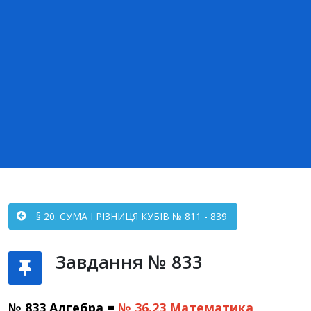
§ 20. СУМА І РІЗНИЦЯ КУБІВ № 811 - 839
Завдання № 833
№ 833 Алгебра =
№ 36.23
Математика