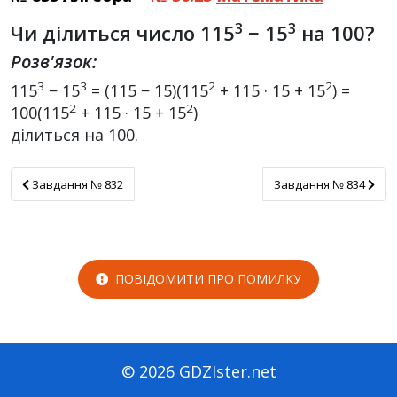
3
3
Чи ділиться число 115
− 15
на 100?
Розв'язок:
3
3
2
2
115
− 15
= (115 − 15)(115
+ 115 · 15 + 15
) =
2
2
100(115
+ 115 · 15 + 15
)
ділиться на 100.
Завдання № 832
Завдання № 834
Завдання № 832
Завдання № 834
ПОВІДОМИТИ ПРО ПОМИЛКУ
© 2026 GDZIster.net