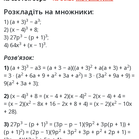
Розкладіть на множники:
3
3
1) (a + 3)
− a
;
3
2) (x − 4)
+ 8;
3
3
3) 27p
− (p + 1)
;
3
3
4) 64x
+ (x − 1)
.
Розв'язок:
3
2
2
1)
(a + 3)
− a3 = (a + 3 − a)((a + 3)
+ a(a + 3) + a
)
2
2
2
2
= 3 · (a
+ 6a + 9 + a
+ 3a + a
) = 3 · (3a
+ 9a + 9) =
2
9(a
+ 3a + 3);
3
2
2)
(x − 4)
+ 8 = (x − 4 + 2)(x − 4)
− 2(x − 4) + 4 =
2
2
= (x − 2)(x
− 8x + 16 − 2x + 8 + 4) = (x − 2)(x
− 10x
+ 28).
3
3
2
3)
27p
− (p + 1)
= (3p − p − 1)(9p
+ 3p(p + 1)) +
2
2
2
2
(p + 1)
) = (2p − 1)(9p
+ 3p
+ 3p + p
+ 2p + 1) =
2