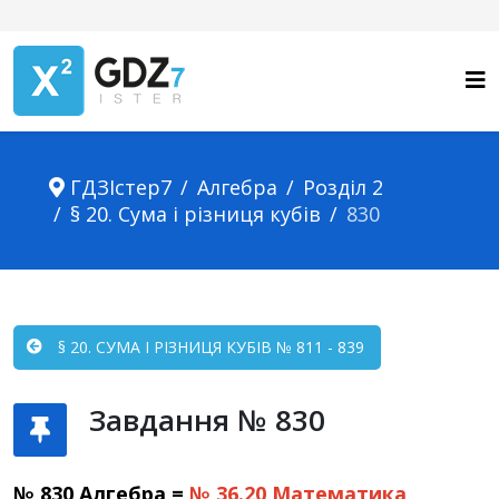
ГДЗІстер7
Алгебра
Розділ 2
§ 20. Сума і різниця кубів
830
§ 20. СУМА І РІЗНИЦЯ КУБІВ № 811 - 839
Завдання № 830
№ 830 Алгебра =
№ 36.20
Математика