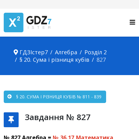
ГДЗІстер7
Алгебра
Розділ 2
§ 20. Сума і різниця кубів
827
§ 20. СУМА І РІЗНИЦЯ КУБІВ № 811 - 839
Завдання № 827
№ 827 Алгебра =
№ 36.17
Математика