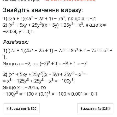
Знайдіть значення виразу:
2
3
1) (2a + 1)(4a
− 2a + 1) − 7a
, якщо a = −2;
2
2
3
3
2) (x
+ 5xy + 25y
)(x − 5y) + 25y
− x
, якщо x =
−2024, y = 0,1.
Розв'язок:
2
3
3
3
3
1)
(2a + 1)(4a
− 2a + 1) − 7a
= 8a
+ 1 − 7a
= a
+
1.
3
Якщо a = −2, то (−2)
+ 1 = −8 + 1 = −7.
2
2
3
3
2)
(x
+ 5xy + 25y
)(x − 5y) + 25y
− x
=
3
3
3
3
3
= x
− 125y
+ 25y
− x
= −100y
.
Якщо x = −2015, то
3
3
−100y
= −100 × (0,1)
= −100 × 0,001 = −0,1.
Завдання № 826
Завдання № 828
Завдання № 826
Завдання № 828