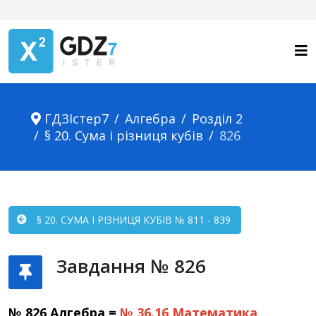
ГДЗІстер7
Алгебра
Розділ 2
§ 20. Сума і різниця кубів
826
§ 20. СУМА І РІЗНИЦЯ КУБІВ № 811 - 839
Завдання № 826
№ 826 Алгебра =
№ 36.16
Математика