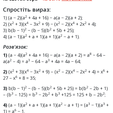
Спростіть вираз:
2
1) (a − 2)(a
+ 4a + 16) − a(a − 2)(a + 2);
2
4
2
2
4
2
2) (x
+ 3)(x
– 3x
+ 9) − (x
− 2)(x
+ 2x
+ 4);
2
2
3) b(b − 1)
− (b − 5)(b
+ 5b + 25);
2
2
4) (a − 1)(a
+ a + 1)(a + 1)(a
− a + 1).
Розв'язок:
2
8
1)
(a − 4)(a
+ 4a + 16) − a(a − 2)(a + 2) = a
− 64 –
2
3
3
a(a
– 4) = a
− 64 – a
+ 4a = 4a − 64;
2
4
2
2
4
2
6
2)
(x
+ 3)(x
− 3x
+ 9) – (x
– 2)(x
− 2x
+ 4) = x
+
6
27 – x
+ 8 = 35;
2
2
2
3)
b(b − 1)
− (b – 5)(b
+ 5b + 25) = b(b
– 2b + 1)
3
3
2
3
2
– (b
– 125) = b
− 2b
+ b
+125 = 125 + b – 2b
;
2
2
3
3
4)
(a − 1)(a
+ a + 1)(a + 1)(a
− a + 1) = (a
− 1)(a
+
6
1) = a
− 1.