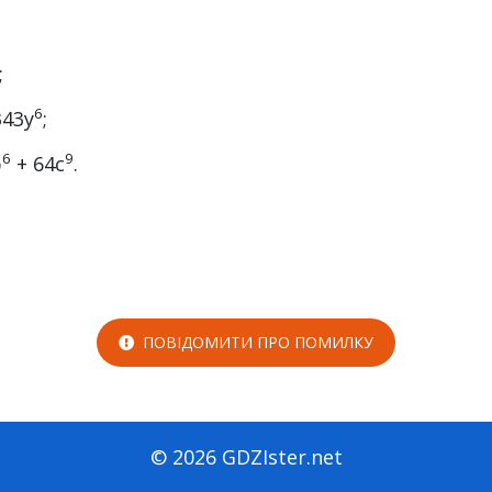
;
;
6
343y
;
6
9
p
+ 64c
.
ПОВІДОМИТИ ПРО ПОМИЛКУ
© 2026 GDZIster.net