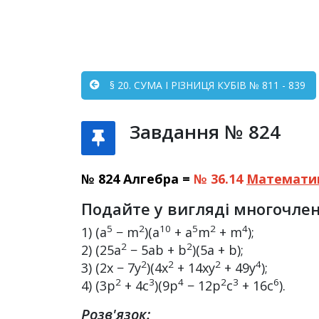
§ 20. СУМА І РІЗНИЦЯ КУБІВ № 811 - 839
Завдання № 824
№ 824 Алгебра =
№ 36.14
Математи
Подайте у вигляді многочлен
5
2
10
5
2
4
1) (a
− m
)(a
+ a
m
+ m
);
2
2
2) (25a
− 5ab + b
)(5a + b);
2
2
2
4
3) (2x − 7y
)(4x
+ 14xy
+ 49y
);
2
3
4
2
3
6
4) (3p
+ 4c
)(9p
− 12p
c
+ 16c
).
Розв'язок: