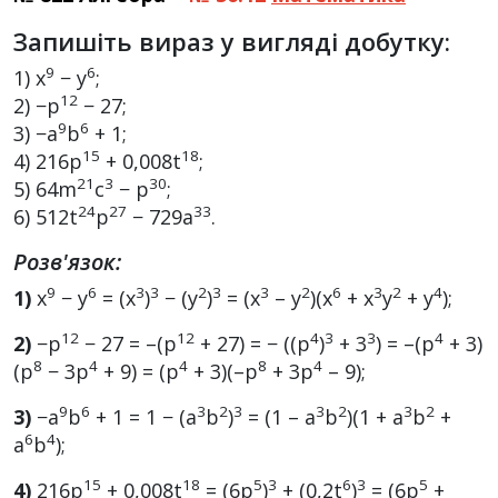
Запишіть вираз у вигляді добутку:
9
6
1) x
− y
;
12
2) −p
− 27;
9
6
3) −a
b
+ 1;
15
18
4) 216p
+ 0,008t
;
21
3
30
5) 64m
c
− p
;
24
27
33
6) 512t
p
− 729a
.
Розв'язок:
9
6
3
3
2
3
3
2
6
3
2
4
1)
x
− y
= (x
)
− (y
)
= (x
– y
)(x
+ x
y
+ y
);
12
12
4
3
3
4
2)
−p
− 27 = –(p
+ 27) = − ((p
)
+ 3
) = –(p
+ 3)
8
4
4
8
4
(p
− 3p
+ 9) = (p
+ 3)(–p
+ 3p
– 9);
9
6
3
2
3
3
2
3
2
3)
−a
b
+ 1 = 1 − (a
b
)
= (1 – a
b
)(1 + a
b
+
6
4
a
b
);
15
18
5
3
6
3
5
4)
216p
+ 0,008t
= (6p
)
+ (0,2t
)
= (6p
+