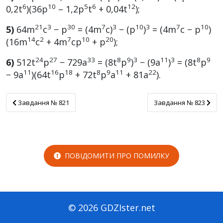
6
10
5
6
12
0,2t
)(36p
– 1,2p
t
+ 0,04t
);
21
3
30
7
3
10
3
7
10
5)
64m
с
− p
= (4m
c)
− (p
)
= (4m
c − p
)
14
2
7
10
20
(16m
c
+ 4m
cp
+ p
);
24
27
33
8
9
3
11
3
8
9
6)
512t
p
− 729a
= (8t
p
)
− (9a
)
= (8t
p
11
16
18
8
9
11
22
− 9a
)(64t
p
+ 72t
p
a
+ 81a
).
Завдання № 821
Завдання № 823
Завдання № 821
Завдання № 823
ПОВІДОМИТИ ПРО ПОМИЛКУ
© 2026 GDZIster.net