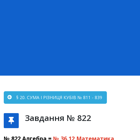
§ 20. СУМА І РІЗНИЦЯ КУБІВ № 811 - 839
Завдання № 822
№ 822 Алгебра =
№ 36.12
Математика