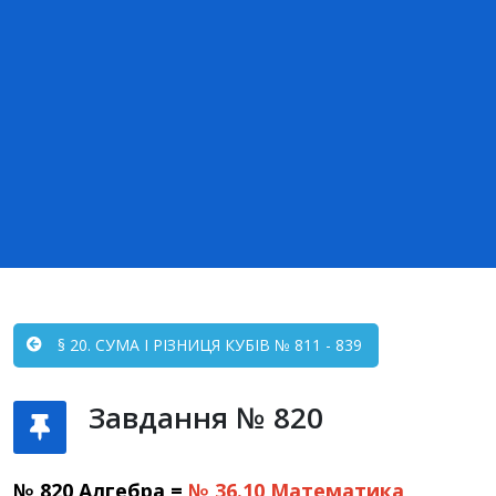
§ 20. СУМА І РІЗНИЦЯ КУБІВ № 811 - 839
Завдання № 820
№ 820 Алгебра =
№ 36.10
Математика