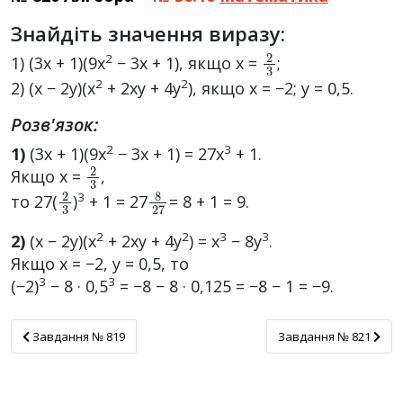
Знайдіть значення виразу:
2
3
2
1) (3x + 1)(9x
− 3x + 1), якщо x =
;
2
2
2) (x − 2y)(x
+ 2xy + 4y
), якщо x = −2; y = 0,5.
Розв'язок:
2
3
1)
(3x + 1)(9x
− 3x + 1) = 27x
+ 1.
2
3
Якщо x =
,
2
3
8
27
3
то 27(
)
+ 1 = 27
= 8 + 1 = 9.
2
2
3
3
2)
(x − 2y)(x
+ 2xy + 4y
) = x
− 8y
.
Якщо x = −2, y = 0,5, то
3
3
(−2)
− 8 · 0,5
= −8 − 8 · 0,125 = −8 − 1 = −9.
Завдання № 819
Завдання № 821
Завдання № 819
Завдання № 821