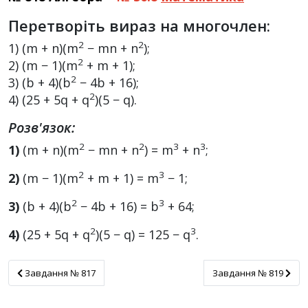
Перетворіть вираз на многочлен:
2
2
1) (m + n)(m
− mn + n
);
2
2) (m − 1)(m
+ m + 1);
2
3) (b + 4)(b
− 4b + 16);
2
4) (25 + 5q + q
)(5 − q).
Розв'язок:
2
2
3
3
1)
(m + n)(m
− mn + n
) = m
+ n
;
2
3
2)
(m − 1)(m
+ m + 1) = m
− 1;
2
3
3)
(b + 4)(b
− 4b + 16) = b
+ 64;
2
3
4)
(25 + 5q + q
)(5 − q) = 125 − q
.
Завдання № 817
Завдання № 819
Завдання № 817
Завдання № 819