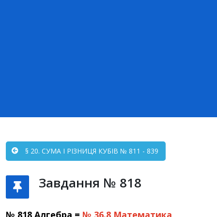
§ 20. СУМА І РІЗНИЦЯ КУБІВ № 811 - 839
Завдання № 818
№ 818 Алгебра =
№ 36.8
Математика