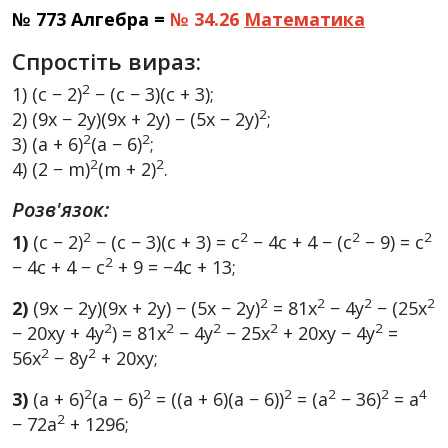
№ 773 Алгебра =
№ 34.26
Математика
Спростіть вираз:
2
1) (c − 2)
− (c − 3)(c + 3);
2
2) (9x − 2y)(9x + 2y) − (5x − 2y)
;
2
2
3) (a + 6)
(a − 6)
;
2
2
4) (2 − m)
(m + 2)
.
Розв'язок:
2
2
2
2
1)
(c − 2)
− (c − 3)(c + 3) = c
− 4c + 4 − (c
− 9) = c
2
− 4c + 4 − c
+ 9 = −4c + 13;
2
2
2
2
2)
(9x − 2y)(9x + 2y) − (5x − 2y)
= 81x
− 4y
− (25x
2
2
2
2
2
− 20xy + 4y
) = 81x
− 4y
− 25x
+ 20xy − 4y
=
2
2
56x
− 8y
+ 20xy;
2
2
2
2
2
4
3)
(a + 6)
(a − 6)
= ((a + 6)(a − 6))
= (a
− 36)
= a
2
− 72a
+ 1296;