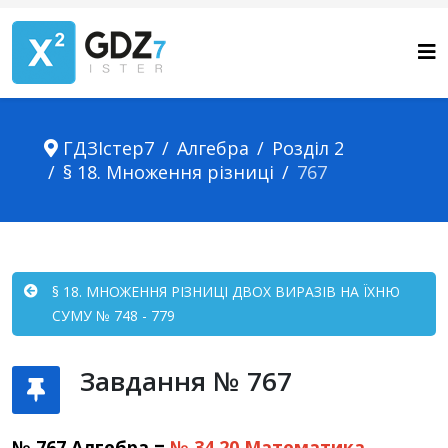
ГДЗІстер7
Алгебра
Розділ 2
§ 18. Множення різниці
767
§ 18. МНОЖЕННЯ РІЗНИЦІ ДВОХ ВИРАЗІВ НА ЇХНЮ
СУМУ № 748 - 779
Завдання № 767
№ 767 Алгебра =
№ 34.20
Математика