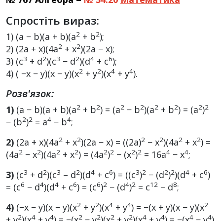
Спростіть вираз:
2
2
1) (a − b)(a + b)(a
+ b
);
2
2
2) (2a + x)(4a
+ x
)(2a − x);
3
2
3
2
4
6
3) (c
+ d
)(c
− d
)(d
+ c
);
2
2
4
4
4) ( −x − y)(x − y)(x
+ y
)(x
+ y
).
Розв'язок:
2
2
2
2
2
2
2
2
1)
(a − b)(a + b)(a
+ b
) = (a
− b
)(a
+ b
) = (a
)
2
2
4
4
− (b
)
= a
− b
;
2
2
2
2
2
2
2)
(2a + x)(4a
+ x
)(2a − x) = ((2a)
− x
)(4a
+ x
) =
2
2
2
2
2
2
2
2
4
4
(4a
− x
)(4a
+ x
) = (4a
)
− (x
)
= 16a
− x
;
3
2
3
2
4
6
3
2
2
2
4
6
3)
(c
+ d
)(c
– d
)(d
+ c
) = ((c
)
− (d
)
)(d
+ c
)
6
4
4
6
6
2
4
2
12
8
= (c
− d
)(d
+ c
) = (c
)
− (d
)
= c
− d
;
2
2
4
4
2
4)
(−x − y)(x − y)(x
+ y
)(x
+ y
) = −(x + y)(x − y)(x
2
4
4
2
2
2
2
4
4
4
4
+ y
)(x
+ y
) = −(x
− y
)(x
+ y
)(x
+ y
) = −(x
− y
)