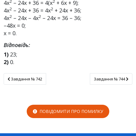
2
2
4x
– 24х + 36 = 4(х
+ 6х + 9);
2
2
4х
– 24х + 36 = 4x
+ 24х + 36;
2
2
4х
– 24х – 4х
– 24х = 36 – 36;
–48х = 0;
х = 0.
Відповідь:
1)
23;
2)
0.
Завдання № 742
Завдання № 744
Завдання № 742
Завдання № 744
ПОВІДОМИТИ ПРО ПОМИЛКУ