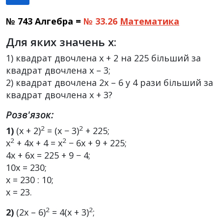
№
743 Алгебра =
№ 33.26
Математика
Для яких значень x:
1) квадрат двочлена x + 2 на 225 більший за
квадрат двочлена x – 3;
2) квадрат двочлена 2x – 6 у 4 рази більший за
квадрат двочлена x + 3?
Розв'язок:
2
2
1)
(x + 2)
= (x − 3)
+ 225;
2
2
x
+ 4x + 4 = x
− 6x + 9 + 225;
4x + 6x = 225 + 9 − 4;
10x = 230;
x = 230 : 10;
x = 23.
2
2
2)
(2x – 6)
= 4(x + 3)
;