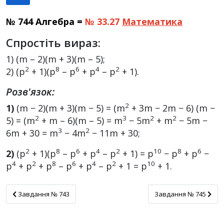
№ 744 Алгебра =
№ 33.27
Математика
Спростіть вираз:
1) (m – 2)(m + 3)(m – 5);
2
8
6
4
2
2) (p
+ 1)(p
– p
+ p
– p
+ 1).
Розв'язок:
2
1)
(m − 2)(m + 3)(m − 5) = (m
+ 3m − 2m − 6) (m −
2
3
2
2
5) = (m
+ m – 6)(m – 5) = m
− 5m
+ m
− 5m −
3
2
6m + 30 = m
− 4m
− 11m + 30;
2
8
6
4
2
10
8
6
2)
(p
+ 1)(p
– p
+ p
– p
+ 1) = p
− p
+ p
−
4
2
8
6
4
2
10
p
+ p
+ p
– p
+ p
– p
+ 1 = p
+ 1.
Завдання № 743
Завдання № 745
Завдання № 743
Завдання № 745