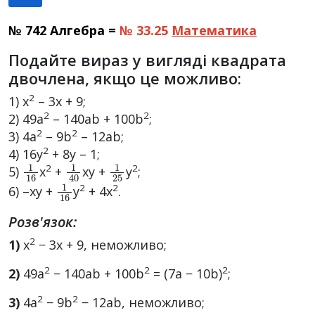
№ 742 Алгебра =
№ 33.25
Математика
Подайте вираз у вигляді квадрата
двочлена, якщо це можливо:
2
1) x
– 3x + 9;
2
2
2) 49a
– 140ab + 100b
;
2
2
3) 4a
– 9b
– 12ab;
2
4) 16y
+ 8y – 1;
1
16
1
40
1
25
2
2
5)
x
+
xy +
y
;
1
16
2
2
6) –xy +
y
+ 4x
.
Розв'язок:
2
1)
x
− 3x + 9, неможливо;
2
2
2
2)
49a
− 140ab + 100b
= (7a − 10b)
;
2
2
3)
4a
− 9b
− 12ab, неможливо;