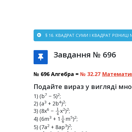
§ 16. КВАДРАТ СУМИ І КВАДРАТ РІЗНИЦІ №
Завдання № 696
№ 696 Алгебра =
№ 32.27
Математи
Подайте вираз у вигляді мн
7
2
1) (b
− 5)
;
3
4
2
2) (a
+ 2b
)
;
1
4
6
2
2
3) (8x
−
x
)
;
1
6
3
5
2
4) (6m
+ 1
m
)
;
2
3
2
5) (7a
+ 8ap
)
;
1
2
1
3