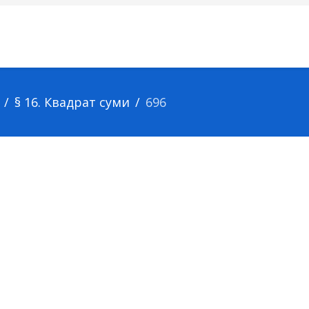
§ 16. Квадрат суми
696