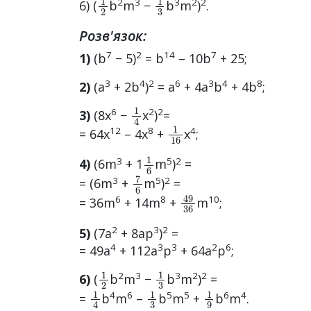
2
3
3
2
2
6) (
b
m
−
b
m
)
.
Розв'язок:
7
2
14
7
1)
(b
− 5)
= b
– 10b
+ 25;
3
4
2
6
3
4
8
2)
(a
+ 2b
)
= a
+ 4a
b
+ 4b
;
1
4
6
2
2
3)
(8x
−
x
)
=
1
16
12
8
4
= 64x
– 4x
+
x
;
1
6
3
5
2
4)
(6m
+ 1
m
)
=
7
6
3
5
2
= (6m
+
m
)
=
49
36
6
8
10
= 36m
+ 14m
+
m
;
2
3
2
5)
(7a
+ 8ap
)
=
4
3
3
2
6
= 49a
+ 112a
p
+ 64a
p
;
1
2
1
3
2
3
3
2
2
6)
(
b
m
−
b
m
)
=
1
4
1
3
1
9
4
6
5
5
6
4
=
b
m
–
b
m
+
b
m
.