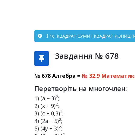
§ 16. КВАДРАТ СУМИ І КВАДРАТ РІЗНИЦІ №
Завдання № 678
№ 678 Алгебра =
№ 32.9
Математик
Перетворіть на многочлен:
2
1) (a − 3)
;
2
2) (x + 9)
;
2
3) (c + 0,3)
;
2
4) (2a − 5)
;
2
5) (4y + 3)
;
2