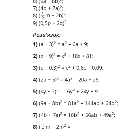
6) (9a − 8b)
;
2
7) (4b + 7a)
;
1
2
2
8) (
m − 2n)
;
2
9) (0,5p + 2q)
.
Розв'язок:
2
2
1)
(a − 3)
= а
– 6а + 9;
2
2
2)
(x + 9)
= х
+ 18х + 81;
2
2
3)
(c + 0,3)
= с
+ 0,6с + 0,09;
2
2
4)
(2a − 5)
= 4а
– 20а + 25;
2
2
5)
(4y + 3)
= 16у
+ 24у + 9;
2
2
2
6)
(9a − 8b)
= 81а
– 144ab + 64b
;
2
2
2
7)
(4b + 7a)
= 16b
+ 56ab + 49а
;
1
2
2
8)
(
m − 2n)
=