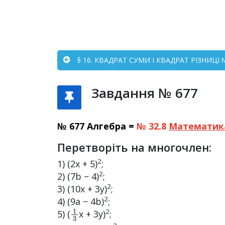
§ 16. КВАДРАТ СУМИ І КВАДРАТ РІЗНИЦІ №
Завдання № 677
№ 677 Алгебра =
№ 32.8
Математик
Перетворіть на многочлен:
2
1) (2x + 5)
;
2
2) (7b − 4)
;
2
3) (10x + 3y)
;
2
4) (9a − 4b)
;
1
3
2
5) (
x + 3y)
;