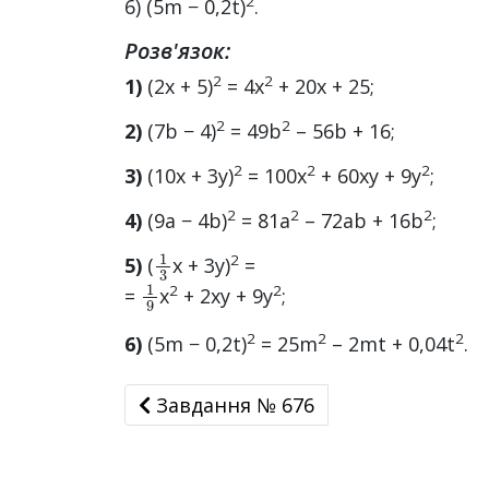
2
6) (5m − 0,2t)
.
Розв'язок:
2
2
1)
(2x + 5)
= 4х
+ 20х + 25;
2
2
2)
(7b − 4)
= 49b
– 56b + 16;
2
2
2
3)
(10x + 3y)
= 100x
+ 60ху + 9у
;
2
2
2
4)
(9a − 4b)
= 81а
– 72ab + 16b
;
1
3
2
5)
(
x + 3y)
=
1
9
2
2
=
x
+ 2ху + 9у
;
2
2
2
6)
(5m − 0,2t)
= 25m
– 2mt + 0,04t
.
Завдання № 676
Завдання № 676