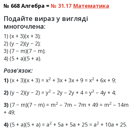
№ 668 Алгебра =
№ 31.17
Математика
Подайте вираз у вигляді
многочлена:
1) (x + 3)(x + 3);
2) (y − 2)(y − 2);
3) (7 − m)(7 − m);
4) (5 + a)(5 + a).
Розв'язок:
2
2
1)
(x + 3)(x + 3) = x
+ 3x + 3x + 9 = x
+ 6x + 9;
2
2
2)
(y − 2)(y − 2) = y
– 2y – 2y + 4 = y
– 4y + 4;
2
2
3)
(7 − m)(7 − m) = m
– 7m – 7m + 49 = m
– 14m
+ 49;
2
2
4)
(5 + a)(5 + a) = a
+ 5a + 5a + 25 = a
+ 10a + 25.