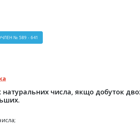
ЛЕН № 589 - 641
ка
 натуральних числа, якщо добуток дво
льших.
 числа;