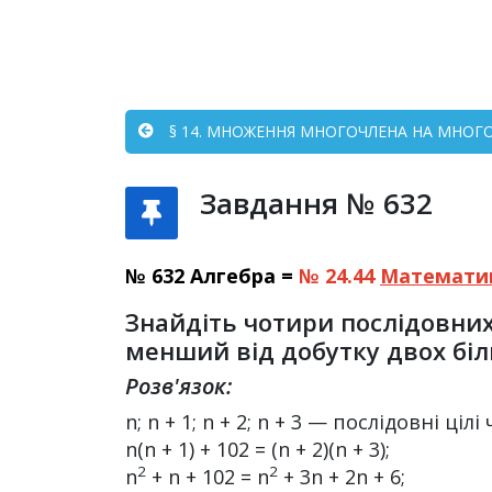
§ 14. МНОЖЕННЯ МНОГОЧЛЕНА НА МНОГОЧ
Завдання № 632
№ 632 Алгебра =
№ 24.44
Математи
Знайдіть чотири послідовних
менший від добутку двох бі
Розв'язок:
n; n + 1; n + 2; n + 3 — послідовні цілі
n(n + 1) + 102 = (n + 2)(n + 3);
2
2
n
+ n + 102 = n
+ 3n + 2n + 6;