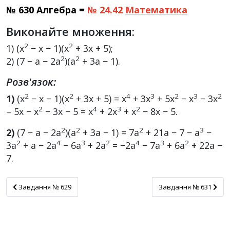
№ 630 Алгебра =
№ 24.42
Математика
Виконайте множення:
2
2
1) (x
− x − 1)(x
+ 3x + 5);
2
2
2) (7 − a − 2a
)(a
+ 3a − 1).
Розв'язок:
2
2
4
3
2
3
2
1)
(x
− x − 1)(x
+ 3x + 5) = x
+ 3x
+ 5x
− x
− 3x
2
4
3
2
– 5x − x
− 3x − 5 = x
+ 2x
+ x
− 8x − 5.
2
2
2
3
2)
(7 − a − 2a
)(a
+ 3a − 1) = 7a
+ 21a − 7 − a
−
2
4
3
2
4
3
2
3a
+ a − 2a
− 6a
+ 2a
= −2a
− 7a
+ 6a
+ 22a −
7.
Завдання № 629
Завдання № 631
Завдання № 629
Завдання № 631