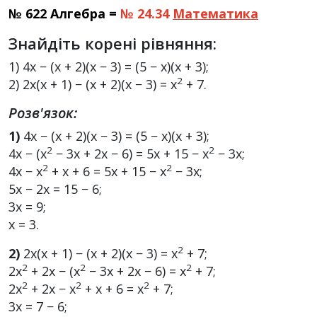
№ 622 Алгебра =
№ 24.34
Математика
Знайдіть корені рівняння:
1) 4x − (x + 2)(x − 3) = (5 − x)(x + 3);
2
2) 2x(x + 1) − (x + 2)(x − 3) = x
+ 7.
Розв'язок:
1)
4x − (x + 2)(x − 3) = (5 − x)(x + 3);
2
2
4x − (x
− 3x + 2x − 6) = 5x + 15 − x
− 3x;
2
2
4x − x
+ x + 6 = 5x + 15 − x
− 3x;
5x − 2x = 15 − 6;
3x = 9;
x = 3.
2
2)
2x(x + 1) − (x + 2)(x − 3) = x
+ 7;
2
2
2
2x
+ 2x − (x
− 3x + 2x − 6) = x
+ 7;
2
2
2
2x
+ 2x − x
+ x + 6 = x
+ 7;
3x = 7 − 6;