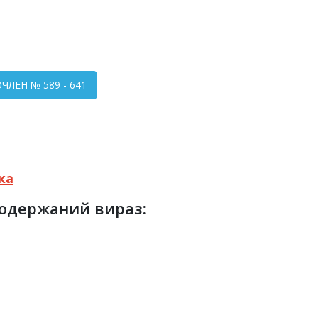
ЛЕН № 589 - 641
ка
ь одержаний вираз: