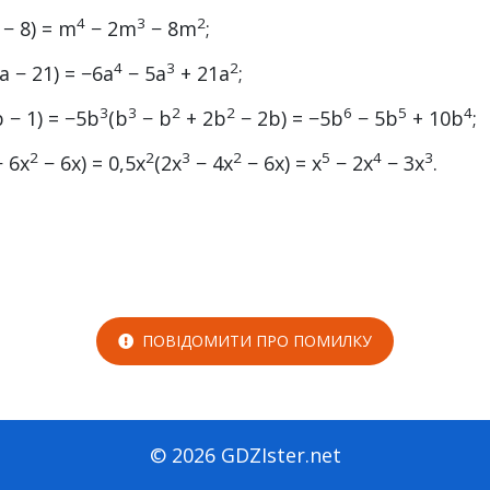
4
3
2
− 8) = m
− 2m
− 8m
;
4
3
2
a − 21) = −6a
− 5a
+ 21a
;
3
3
2
2
6
5
4
 − 1) = −5b
(b
− b
+ 2b
− 2b) = −5b
− 5b
+ 10b
;
2
2
3
2
5
4
3
 6x
− 6x) = 0,5x
(2x
− 4x
− 6x) = x
− 2x
− 3x
.
ПОВІДОМИТИ ПРО ПОМИЛКУ
© 2026 GDZIster.net