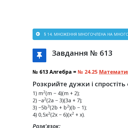
§ 14. МНОЖЕННЯ МНОГОЧЛЕНА НА МНОГОЧ
Завдання № 613
№ 613 Алгебра =
№ 24.25
Математи
Розкрийте дужки і спростіт
2
1) m
(m − 4)(m + 2);
2
2) −a
(2a − 3)(3a + 7);
3
2
3) −5b
(2b + b
)(b − 1);
2
2
4) 0,5x
(2x − 6)(x
+ x).
Розв'язок: