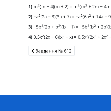
2
2
2
1)
m
(m − 4)(m + 2) = m
(m
+ 2m − 4m 
2
2
2
2)
−a
(2a − 3)(3a + 7) = −a
(6a
+ 14a − 9
3
2
3
2
3)
−5b
(2b + b
)(b − 1) = −5b
(b
+ 2b)(b
2
2
2
3
2
4)
0,5x
(2x − 6)(x
+ x) = 0,5x
(2x
+ 2x
−
Завдання № 612
Завдання № 612