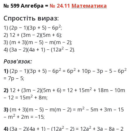
№ 599 Алгебра =
№ 24.11
Математика
Спростіть вираз:
2
1) (2p − 1)(3p + 5) − 6p
;
2) 12 + (3m − 2)(5m + 6);
3) (m + 3)(m − 5) − m(m − 2);
2
4) (3a − 2)(4a + 1) − (12a
− 2).
Розв'язок:
2
2
2
1)
(2p − 1)(3p + 5) − 6p
= 6р
+ 10p – 3р – 5 – 6р
= 7p – 5;
2
2)
12 + (3m − 2)(5m + 6) = 12 + 15m
+ 18m – 10m
2
– 12 = 15m
+ 8m;
2
3)
(m + 3)(m − 5) − m(m − 2) = m
– 5m + 3m – 15
2
– m
+ 2m = –15;
2
2
4)
(3a − 2)(4a + 1) − (12a
− 2) = 12а
+ 3а – 8а – 2