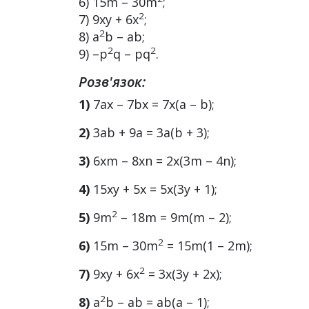
6) 15m – 30m
;
2
7) 9ху + 6х
;
2
8) а
b – ab;
2
2
9) –p
q – pq
.
Розв'язок:
1)
7ах – 7bх = 7х(а – b);
2)
3аb + 9а = 3а(b + 3);
3)
6хm – 8хn = 2х(3m – 4n);
4)
15ху + 5х = 5х(3у + 1);
2
5)
9m
– 18m = 9m(m – 2);
2
6)
15m – 30m
= 15m(1 – 2m);
2
7)
9ху + 6х
= 3х(3y + 2х);
2
8)
а
b – ab = ab(a – 1);