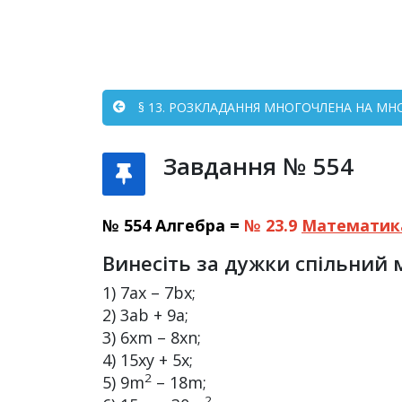
§ 13. РОЗКЛАДАННЯ МНОГОЧЛЕНА НА М
Завдання № 554
№ 554 Алгебра =
№ 23.9
Математик
Винесіть за дужки спільний
1) 7ах – 7bх;
2) 3аb + 9а;
3) 6хm – 8хn;
4) 15ху + 5х;
2
5) 9m
– 18m;
2