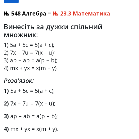
№ 548 Алгебра =
№ 23.3
Математика
Винесіть за дужки спільний
множник:
1) 5а + 5c = 5(а + c);
2) 7x – 7u = 7(x – u);
3) аp – аb = а(p – b);
4) mx + yx = х(m + y).
Розв'язок:
1)
5а + 5c = 5(а + c);
2)
7x – 7u = 7(x – u);
3)
аp – аb = а(p – b);
4)
mx + yx = х(m + y).