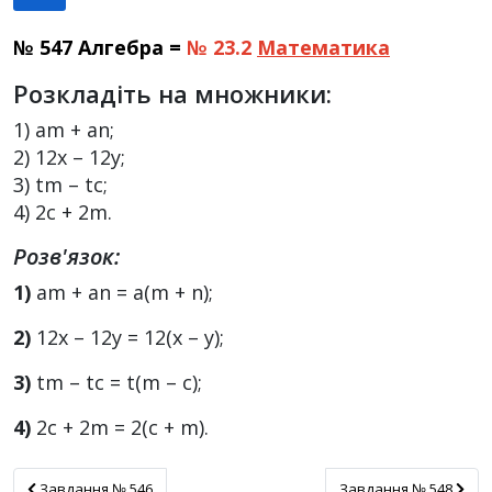
№ 547 Алгебра =
№ 23.2
Математика
Розкладіть на множники:
1) am + an;
2) 12x – 12y;
3) tm – tc;
4) 2c + 2m.
Розв'язок:
1)
am + an = a(m + n);
2)
12x – 12y = 12(x – y);
3)
tm – tc = t(m – c);
4)
2c + 2m = 2(c + m).
Завдання № 546
Завдання № 548
Завдання № 546
Завдання № 548