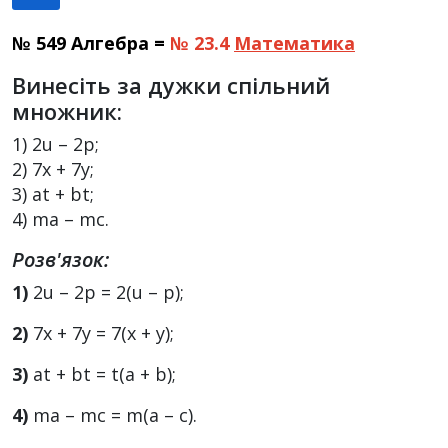
№ 549 Алгебра =
№ 23.4
Математика
Винесіть за дужки спільний
множник:
1) 2u – 2p;
2) 7x + 7y;
3) аt + bt;
4) ma – mc.
Розв'язок:
1)
2u – 2p = 2(u – p);
2)
7x + 7y = 7(x + y);
3)
аt + bt = t(а + b);
4)
ma – mc = m(a – c).