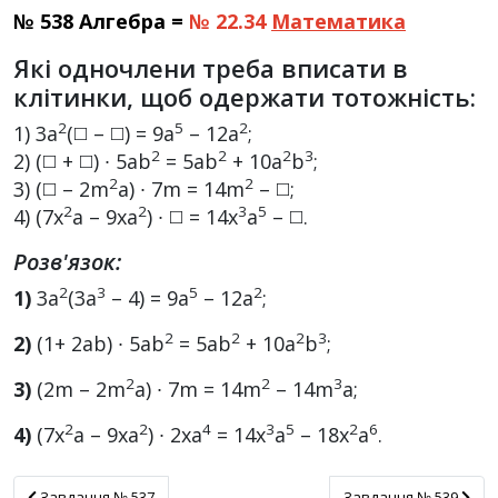
№ 538 Алгебра =
№ 22.34
Математика
Які одночлени треба вписати в
клітинки, щоб одержати тотожність:
2
5
2
1) 3a
(◻️ – ◻️) = 9а
– 12а
;
2
2
2
3
2) (◻️ + ◻️) ∙ 5ab
= 5ab
+ 10а
b
;
2
2
3) (◻️ – 2m
а) ∙ 7m = 14m
– ◻️;
2
2
3
5
4) (7x
а – 9ха
) ∙ ◻️ = 14х
а
– ◻️.
Розв'язок:
2
3
5
2
1)
3a
(3a
– 4) = 9а
– 12а
;
2
2
2
3
2)
(1+ 2ab) ∙ 5ab
= 5ab
+ 10а
b
;
2
2
3
3)
(2m – 2m
а) ∙ 7m = 14m
– 14m
а;
2
2
4
3
5
2
6
4)
(7x
а – 9ха
) ∙ 2ха
= 14х
а
– 18x
a
.
Завдання № 537
Завдання № 539
Завдання № 537
Завдання № 539