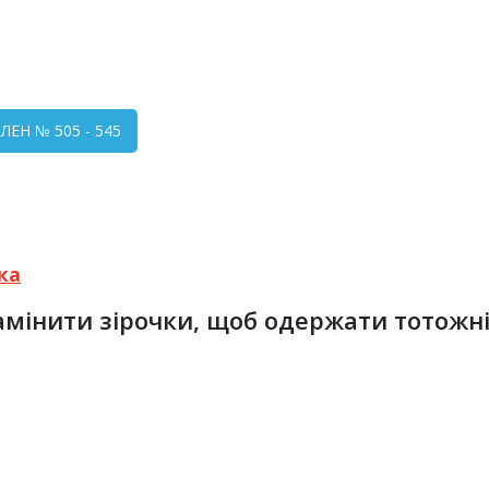
ЕН № 505 - 545
ка
мінити зірочки, щоб одержати тотожні