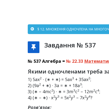
§ 12. МНОЖЕННЯ ОДНОЧЛЕНА НА МНОГОЧЛ
Завдання № 537
№ 537 Алгебра =
№ 22.33
Математи
Якими одночленами треба за
2
3
2
1) 5ax
∙ (∗ + ∗) = 5ax
+ 35ах
;
2
3
2) (9а
+ ∗) ∙ 3а = ∗ + 18а
;
2
3
2
2
4
3) (∗ – 4mc
) ∙ ∗ = 3m
c
– 12m
c
;
2
3
2
3
2
4
4) (∗ – ∗) ∙ х
y
= 5х
y
– 7х
y
?
Розв'язок: