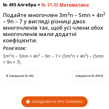
№ 493 Алгебра =
№ 21.32
Математика
2
2
Подайте многочлен Зm
n – 5mn + 4n
– 9n – 7 у вигляді різниці двох
многочленів так, щоб усі члени обох
многочленів мали додатні
коефіцієнти.
Розв'язок:
2
2
2
2
3m
n – 5mn + 4n
– 9n – 7 = (3m
n + 4n
) – (5mn
+ 9n + 7).
Завдання № 492
Завдання № 494
Завдання № 492
Завдання № 494
ПОВІДОМИТИ ПРО ПОМИЛКУ