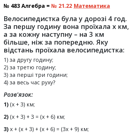
№ 483 Алгебра =
№ 21.22
Математика
Велосипедистка була у дорозі 4 год.
За першу годину вона проїхала х км,
а за кожну наступну – на 3 км
більше, ніж за попередню. Яку
відстань проїхала велосипедистка:
1) за другу годину;
2) за третю годину;
3) за перші три години;
4) за весь час руху?
Розв'язок:
1)
(x + 3) км;
2)
(x + 3) + 3 = (x + 6) км;
3)
x + (x + 3) + (x + 6) = (3x + 9) км;