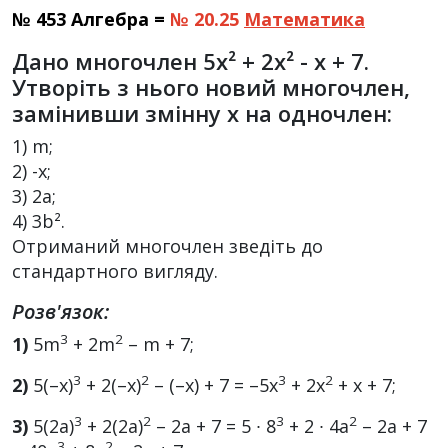
№ 453 Алгебра =
№ 20.25
Математика
Дано многочлен 5x² + 2x² - x + 7.
Утворіть з нього новий многочлен,
замінивши змінну x на одночлен:
1) m;
2) -х;
3) 2a;
4) 3b².
Отриманий многочлен зведіть до
стандартного вигляду.
Розв'язок:
3
2
1)
5m
+ 2m
– m + 7;
3
2
3
2
2)
5(–х)
+ 2(–х)
– (–х) + 7 = –5х
+ 2x
+ х + 7;
3
2
3
2
3)
5(2а)
+ 2(2а)
– 2а + 7 = 5 ∙ 8
+ 2 ∙ 4а
– 2а + 7
3
2