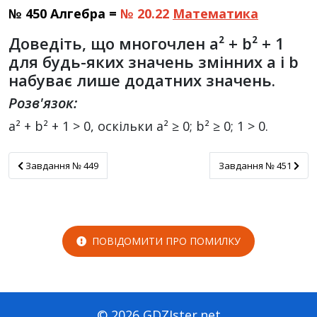
№ 450 Алгебра =
№ 20.22
Математика
Доведіть, що многочлен a² + b² + 1
для будь-яких значень змінних a і b
набуває лише додатних значень.
Розв'язок:
a² + b² + 1 > 0, оскільки a² ≥ 0; b² ≥ 0; 1 > 0.
Завдання № 449
Завдання № 451
Завдання № 449
Завдання № 451
ПОВІДОМИТИ ПРО ПОМИЛКУ
© 2026 GDZIster.net