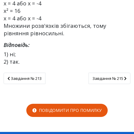
х = 4 або х = -4
х² = 16
х = 4 або х = -4
Множини розв'язків збігаються, тому
рівняння рівносильні.
Відповідь:
1) ні;
2) так.
Завдання № 213
Завдання № 215
Завдання № 213
Завдання № 215
ПОВІДОМИТИ ПРО ПОМИЛКУ