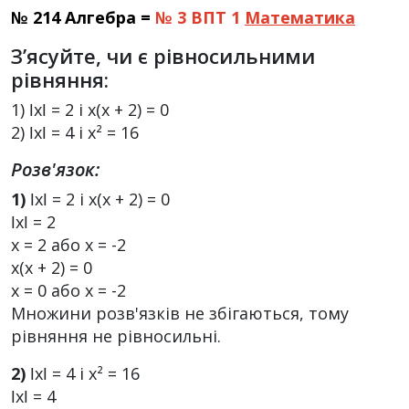
№ 214 Алгебра =
№ 3 ВПТ 1
Математика
З’ясуйте, чи є рівносильними
рівняння:
1) ǀхǀ = 2 і х(х + 2) = 0
2) ǀхǀ = 4 і х² = 16
Розв'язок:
1)
ǀхǀ = 2 і х(х + 2) = 0
ǀхǀ = 2
х = 2 або х = -2
х(х + 2) = 0
х = 0 або х = -2
Множини розв'язків не збігаються, тому
рівняння не рівносильні.
2)
ǀхǀ = 4 і х² = 16
ǀхǀ = 4