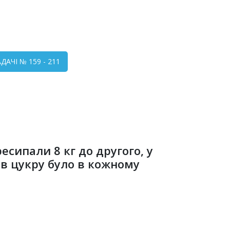
АЧІ № 159 - 211
есипали 8 кг до другого, у
ів цукру було в кожному