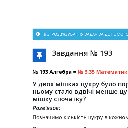
§ 3. РОЗВ’ЯЗУВАННЯ ЗАДАЧ ЗА ДОПОМОГ
Завдання № 193
№ 193 Алгебра =
№ 3.35
Математик
У двох мішках цукру було пор
ньому стало вдвічі менше цук
мішку спочатку?
Розв'язок:
Позначимо кількість цукру в кожному