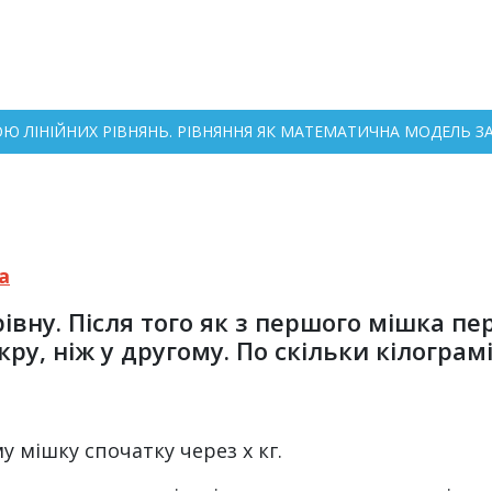
ОЮ ЛІНІЙНИХ РІВНЯНЬ. РІВНЯННЯ ЯК МАТЕМАТИЧНА МОДЕЛЬ ЗАД
а
івну. Після того як з першого мішка пер
ру, ніж у другому. По скільки кілограм
 мішку спочатку через x кг.