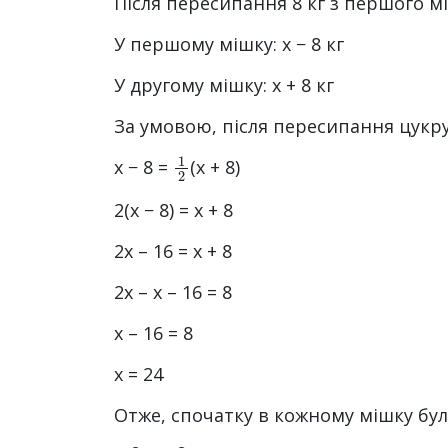
Після пересипання 8 кг з першого мі
У першому мішку: x − 8 кг
У другому мішку: x + 8 кг
За умовою, після пересипання цукру
1
2
x − 8 =
(x + 8)
2(x − 8) = x + 8
2x – 16 = x + 8
2x – x – 16 = 8
x – 16 = 8
x = 24
Отже, спочатку в кожному мішку було