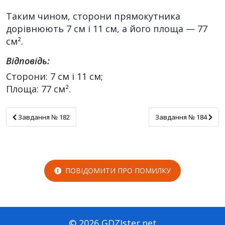
Таким чином, сторони прямокутника
дорівнюють 7 см і 11 см, а його площа — 77
см².
Відповідь:
Сторони: 7 см і 11 см;
Площа: 77 см².
Завдання № 182
Завдання № 184
Завдання № 182
Завдання № 184
ПОВІДОМИТИ ПРО ПОМИЛКУ
© 2026 GDZIster.net