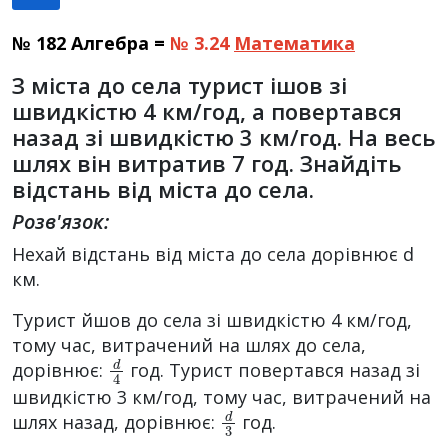
№ 182 Алгебра =
№ 3.24
Математика
З міста до села турист ішов зі
швидкістю 4 км/год, а повертався
назад зі швидкістю 3 км/год. На весь
шлях він витратив 7 год. Знайдіть
відстань від міста до села.
Розв'язок:
Нехай відстань від міста до села дорівнює d
км.
Турист йшов до села зі швидкістю 4 км/год,
тому час, витрачений на шлях до села,
d
4
дорівнює:
год. Турист повертався назад зі
швидкістю 3 км/год, тому час, витрачений на
d
3
шлях назад, дорівнює:
год.