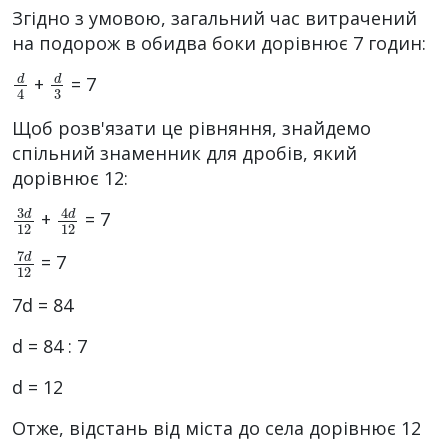
Згідно з умовою, загальний час витрачений
на подорож в обидва боки дорівнює 7 годин:
d
4
d
3
+
= 7
Щоб розв'язати це рівняння, знайдемо
спільний знаменник для дробів, який
дорівнює 12:
3
d
12
4
d
12
+
= 7
7
d
12
= 7
7d = 84
d = 84 : 7
d = 12
Отже, відстань від міста до села дорівнює 12