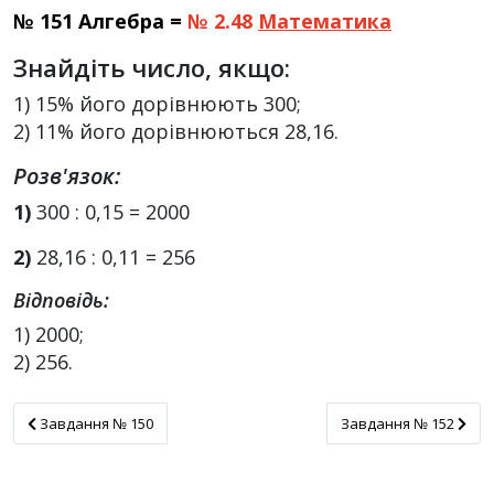
№ 151 Алгебра =
№ 2.48
Математика
Знайдіть число, якщо:
1) 15% його дорівнюють 300;
2) 11% його дорівнюються 28,16.
Розв'язок:
1)
300 : 0,15 = 2000
2)
28,16 : 0,11 = 256
Відповідь:
1) 2000;
2) 256.
Завдання № 150
Завдання № 152
Завдання № 150
Завдання № 152