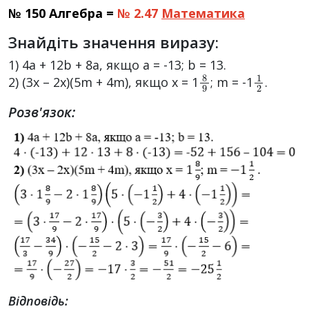
№ 150 Алгебра =
№ 2.47
Математика
Знайдіть значення виразу:
1) 4а + 12b + 8а, якщо а = -13; b = 13.
8
9
1
2
2) (3х – 2х)(5m + 4m), якщо х = 1
; m = -1
.
Розв'язок:
Відповідь: